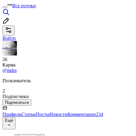
Все потоки
Войти
26
Карма
@mdss
Пользователь
2
Подписчики
Подписаться
Профиль
Статьи
Посты
Новости
Комментарии
234
Ещё