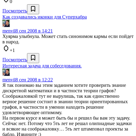
0
Посмотреть
Как создавались иконки для Суперхабра
menvil
8 сен 2008 в 14:21
Хуярма улыбнула. Может стать синонимом кармы если пойдет
в народ.
+1
Посмотреть
Интересная задача для собеседования.
menvil
8 сен 2008 в 12:22
Я так понимаю вы этим заданием хотите проверить знание
дискретной математики и в частности теории графов?
Соображаловкой тут не вырулишь, так как единственно
верное решение состоит в знании теории ориентированных
графов, в частности в умении находить решение
удовлетворяющее оптимому.
На первом курсе я может быть бы и решил бы вам эту задачу.
Сейчас нет. Потому что 5ть лет не решал олипиадные задачки
и всякие на соображаловку… 5ть лет штамповал проекты за
бабло. Извините :)