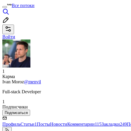
Все потоки
Войти
1
Карма
Ivan Moroz
@menvil
Full-stack Developer
1
Подписчики
Подписаться
Профиль
Статьи
1
Посты
Новости
Комментарии
115
Закладки
249
П