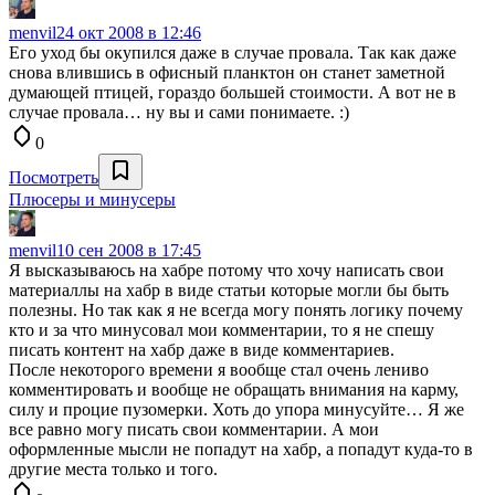
menvil
24 окт 2008 в 12:46
Его уход бы окупился даже в случае провала. Так как даже
снова влившись в офисный планктон он станет заметной
думающей птицей, гораздо большей стоимости. А вот не в
случае провала… ну вы и сами понимаете. :)
0
Посмотреть
Плюсеры и минусеры
menvil
10 сен 2008 в 17:45
Я высказываюсь на хабре потому что хочу написать свои
материаллы на хабр в виде статьи которые могли бы быть
полезны. Но так как я не всегда могу понять логику почему
кто и за что минусовал мои комментарии, то я не спешу
писать контент на хабр даже в виде комментариев.
После некоторого времени я вообще стал очень лениво
комментировать и вообще не обращать внимания на карму,
силу и процие пузомерки. Хоть до упора минусуйте… Я же
все равно могу писать свои комментарии. А мои
оформленные мысли не попадут на хабр, а попадут куда-то в
другие места только и того.