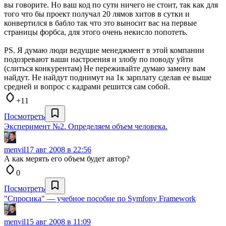
вы говорите. Но ваш код по сути ничего не стоит, так как для
того что бы проект получал 20 лямов хитов в сутки и
конвертился в бабло так что это выносит вас на первые
страницы форбса, для этого очень некисло попотеть.
PS. Я думаю люди ведущие менеджмент в этой компании
подозревают ваши настроения и злобу по поводу уйти
(слиться конкурентам) Не переживайте думаю замену вам
найдут. Не найдут поднимут на 1к зарплату сделав ее выше
средней и вопрос с кадрами решится сам собой.
+11
Посмотреть
Эксперимент №2. Определяем объем человека.
menvil
17 авг 2008 в 22:56
А как мерять его объем будет автор?
0
Посмотреть
"Спросика" — учебное пособие по Symfony Framework
menvil
15 авг 2008 в 11:09