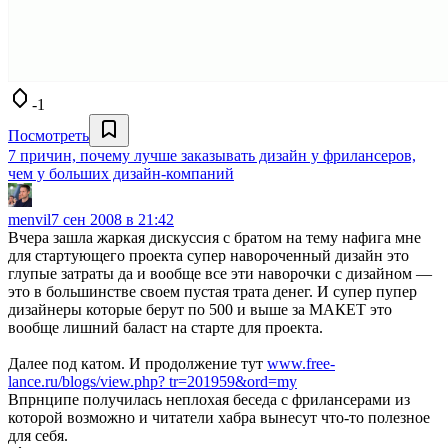
-1
Посмотреть
7 причин, почему лучше заказывать дизайн у фрилансеров,
чем у больших дизайн-компаний
menvil
7 сен 2008 в 21:42
Вчера зашла жаркая дискуссия с братом на тему нафига мне
для стартующего проекта супер навороченный дизайн это
глупые затраты да и вообще все эти наворочки с дизайном —
это в большинстве своем пустая трата денег. И супер пупер
дизайнеры которые берут по 500 и выше за МАКЕТ это
вообще лишний баласт на старте для проекта.
Далее под катом. И продолжение тут
www.free-
lance.ru/blogs/view.php? tr=201959&ord=my
Впрнципе получилась неплохая беседа с фрилансерами из
которой возможно и читатели хабра вынесут что-то полезное
для себя.