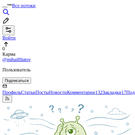
Все потоки
Войти
0
Карма
@mihailfilatov
Пользователь
Подписаться
Профиль
Статьи
Посты
Новости
Комментарии
132
Закладки
17
Под