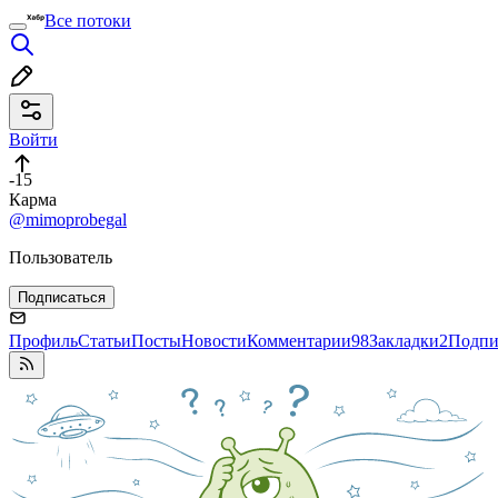
Все потоки
Войти
-15
Карма
@mimoprobegal
Пользователь
Подписаться
Профиль
Статьи
Посты
Новости
Комментарии
98
Закладки
2
Подпи