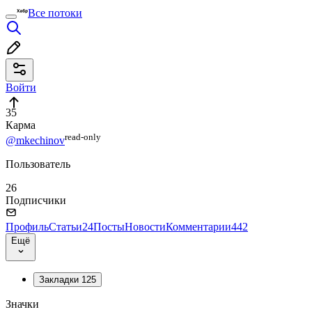
Все потоки
Войти
35
Карма
read⁠-⁠only
@mkechinov
Пользователь
26
Подписчики
Профиль
Статьи
24
Посты
Новости
Комментарии
442
Ещё
Закладки
125
Значки