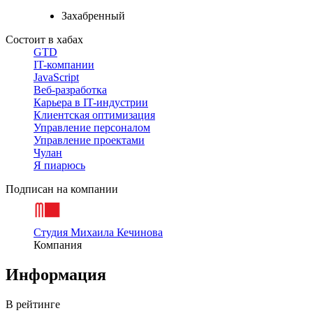
Захабренный
Состоит в хабах
GTD
IT-компании
JavaScript
Веб-разработка
Карьера в IT-индустрии
Клиентская оптимизация
Управление персоналом
Управление проектами
Чулан
Я пиарюсь
Подписан на компании
Студия Михаила Кечинова
Компания
Информация
В рейтинге