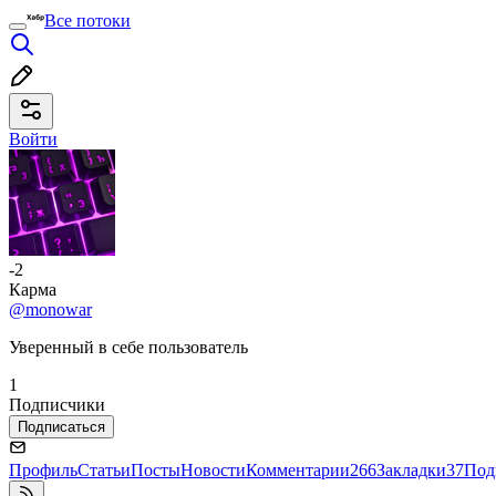
Все потоки
Войти
-2
Карма
@monowar
Уверенный в себе пользователь
1
Подписчики
Подписаться
Профиль
Статьи
Посты
Новости
Комментарии
266
Закладки
37
Под