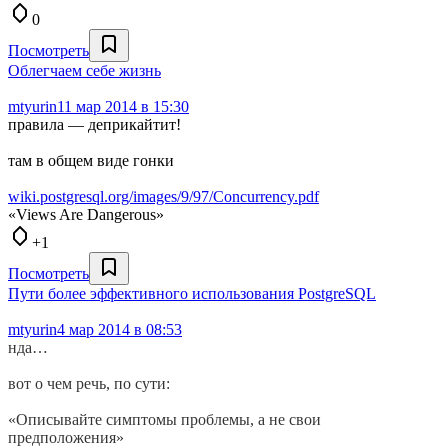
0
Посмотреть
Облегчаем себе жизнь
mtyurin
11 мар 2014 в 15:30
правила — деприкайтит!
там в общем виде гонки
wiki.postgresql.org/images/9/97/Concurrency.pdf
«Views Are Dangerous»
+1
Посмотреть
Пути более эффективного использования PostgreSQL
mtyurin
4 мар 2014 в 08:53
нда…
вот о чем речь, по сути:
«Описывайте симптомы проблемы, а не свои
предположения»