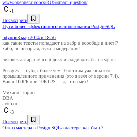
www.opennet.ru/docs/RUS/smart_question/
-1
Посмотреть
Пути более эффективного использования PostgreSQL
mtyurin
3 мар 2014 в 18:56
как такие тексты попадают на хабр и воообще в инет!?
хабр, не позорься, нужна модерация!
человек автар, почитай доку и сходи хотя бы на sql ru.
Postgres — субд с более чем 10 летним уже опытом
промышленного применения (это я взял от версии 7.4).
Ваши 100ГБ при 10КTPS — да это смех!
Михаил Тюрин
DBA
avito.ru
-3
Посмотреть
Отказ мастера в PostgreSQL-кластере: как быть?