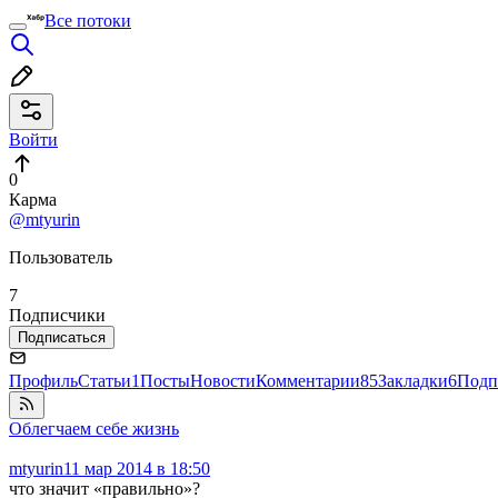
Все потоки
Войти
0
Карма
@mtyurin
Пользователь
7
Подписчики
Подписаться
Профиль
Статьи
1
Посты
Новости
Комментарии
85
Закладки
6
Подп
Облегчаем себе жизнь
mtyurin
11 мар 2014 в 18:50
что значит «правильно»?