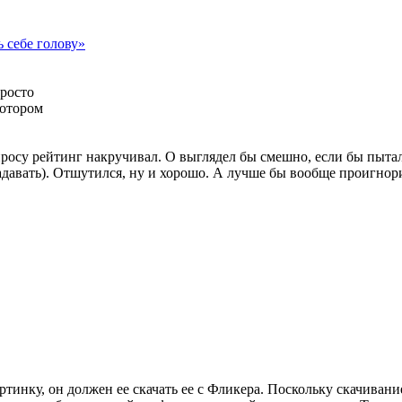
 себе голову»
росто
котором
просу рейтинг накручивал. О выглядел бы смешно, если бы пыта
 задавать). Отшутился, ну и хорошо. А лучше бы вообще проигно
инку, он должен ее скачать ее с Фликера. Поскольку скачивание