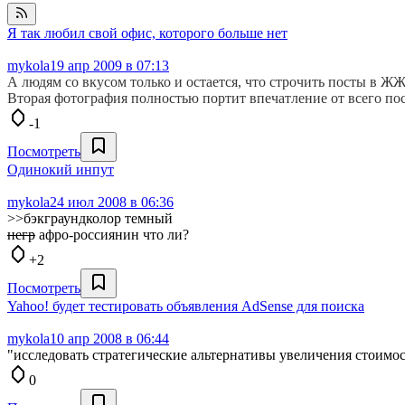
Я так любил свой офис, которого больше нет
mykola
19 апр 2009 в 07:13
А людям со вкусом только и остается, что строчить посты в ЖЖ
Вторая фотография полностью портит впечатление от всего пос
-1
Посмотреть
Одинокий инпут
mykola
24 июл 2008 в 06:36
>>бэкграундколор темный
негр
афро-россиянин что ли?
+2
Посмотреть
Yahoo! будет тестировать объявления AdSense для поиска
mykola
10 апр 2008 в 06:44
"исследовать стратегические альтернативы увеличения стоимост
0