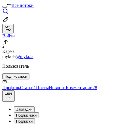
Все потоки
Войти
2
Карма
mykola
@mykola
Пользователь
Подписаться
Профиль
Статьи
1
Посты
Новости
Комментарии
28
Ещё
Закладки
Подписчики
Подписки