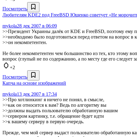
Посмотреть
Любителям KDE2 под FreeBSD Ющенко советует «Не морочить
mykola
28 дек 2007 в 06:09
>>Президент Украины далёк от KDE и FreeBSD, поэтому ему п
>>необходимо было подготовиться перед ответом на вопрос в 
>>он некомпетентен.
Не более некомпетентен чем большинство из тех, кто этому во
вопрос (глупый не по содержанию, а по месту где его следует
+2
Посмотреть
Капча на основе изображений
mykola
13 дек 2007 в 17:34
>>Про хотлинкинг я ничего не понял, в смысле,
>>как он относится к вам? Ведь по алгоритму вы
>>должны выдать пользователю обработанную вашим
>>сервером картинку, т.е. обращение будет идти
>>к вашему серверу в первую очередь.
Прежде, чем мой сервер выдаст пользователю обработанную карт