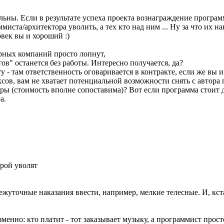
ы. Если в результате успеха проекта вознаграждение программис
иста/архитектора уволить, а тех кто над ним ... Ну за что их н
овек вы и хороший :)
верных компаний просто лопнут,
в" останется без работы. Интересно получается, да?
кту - там ответственность оговаривается в контракте, если же в
сов, вам не хватает потенциальной возможности снять с автора 
оры (стоимость вполне сопоставима)? Вот если программа стоит 
а.
орой уволят
ежуточные наказания ввести, например, мелкие телесные. И, кста
менно: кто платит - тот заказывает музыку, а программист прост