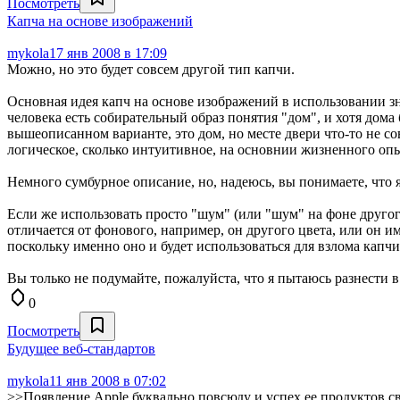
Посмотреть
Капча на основе изображений
mykola
17 янв 2008 в 17:09
Можно, но это будет совсем другой тип капчи.
Основная идея капч на основе изображений в использовании з
человека есть собирательный образ понятия "дом", и хотя дома 
вышеописанном варианте, это дом, но месте двери что-то не со
логическое, сколько интуитивное, на основнии жизненного опы
Немного сумбурное описание, но, надеюсь, вы понимаете, что 
Если же использовать просто "шум" (или "шум" на фоне другог
отличается от фонового, например, он другого цвета, или он 
поскольку именно оно и будет использоваться для взлома капч
Вы только не подумайте, пожалуйста, что я пытаюсь разнести в
0
Посмотреть
Будущее веб-стандартов
mykola
11 янв 2008 в 07:02
>>Появление Apple буквально повсюду и успех ее продуктов св