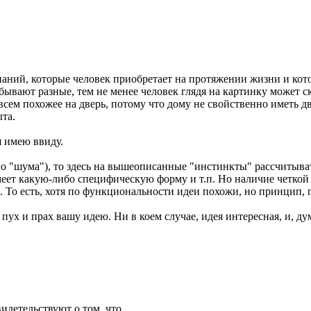
наний, которые человек приобретает на протяжении жизни и ко
бывают разные, тем не менее человек глядя на картинку может ска
всем похожее на дверь, потому что дому не свойственно иметь дв
та.
я имею ввиду.
о "шума"), то здесь на вышеописанные "инстинкты" рассчитыват
имеет какую-либо специфическую форму и т.п. Но наличие четкой
и. То есть, хотя по функциональности идеи похожи, но принцип,
 пух и прах вашу идею. Ни в коем случае, идея интересная, и, д
идетельствуют о том, что