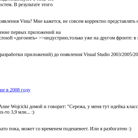
стем. В результате этого
вления Vista? Мне кажется, не совсем корректно представлять не
ление первых приложений на
crosoft «догонять» >>индустрию,только уже на другом фронте: в в
азработки приложений) до появления Visual Studio 2003/2005/20
ие в 2008 году
ne Wojcicki домой и говорит: "Сережа, у меня тут идейка клас
-то 3,9 млн... :)
ато пока, может со временем подешевеет. Или я разбогатею :)