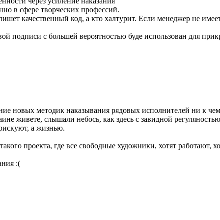
енности через усиление наказания
нно в сфере творческих профессий.
пишет качественный код, а кто халтурит. Если менеджер не имее
вой подписи с большей вероятностью буде использован для при
вание новых методик наказывания рядовых исполнителей ни к чем
краине живете, слышали небось, как здесь с завидной регуляност
 рискуют, а жизнью.
такого проекта, где все свободные художники, хотят работают, х
ния :(