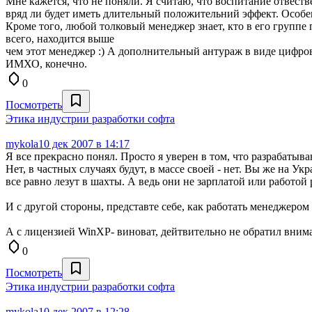
Мне кажется, что не поняли. Я считаю, что воспитание отвеств
вряд ли будет иметь длительный положительний эффект. Особе
Кроме того, любой толковый менеджер знает, кто в его группе 
всего, находится выше
чем этот менеджер :) А дополнительный антураж в виде цифро
ИМХО, конечно.
0
Посмотреть
Этика индустрии разработки софта
mykola
10 дек 2007 в 14:17
Я все прекрасно понял. Просто я уверен в том, что разрабаты
Нет, в частных случаях будут, в массе своей - нет. Вы же на У
все равно лезут в шахты. А ведь они не зарплатой или работой
И с другой стороны, представте себе, как работать менеджером 
А с лицензией WinXP- виноват, дейтвительно не обратил внима
0
Посмотреть
Этика индустрии разработки софта
mykola
10 дек 2007 в 12:28