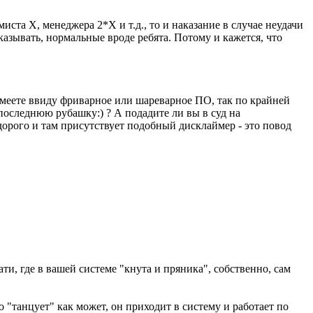
та Х, менеджера 2*Х и т.д., то и наказание в случае неудачи
аказывать, нормальные вроде ребята. Потому и кажется, что
ы имеете ввиду фриварное или шареварное ПО, так по крайней
последнюю рубашку:) ? А подадите ли вы в суд на
дорого и там присутствует подобный дисклаймер - это повод
ти, где в вашей системе "кнута и пряника", собственно, сам
о "танцует" как может, он приходит в систему и работает по