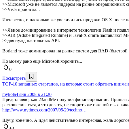
>>Microsoft уже не является лидером на рынке операционных си
>>Vista провисла...
Интересно, и насколько же увеличились продажи OS X после поя
>>Явное доминирование в интернете технологии Flash и появ
>>AIR (Adobe Integrated Runtime) и JavaFX опять заставляют Mi
>>для нужд настольных API.
Borland тоже доминировал на рынке систем для RAD (быcтрой р
По моему рано еще Microsoft хоронить...
0
Посмотреть
TOP-10 западных стартапов, на которые стоит обратить вниман
mykola
4 янв 2008 в 21:20
Представляю, как 23andMe получил финансирование. Пришла An
раскошеливаться, а что делать, не спорить же с женой из-за каких
http://www.nytimes.com/2007/05/29/techno…
Шучу, конечно. А идея действительно интересная, жаль дорогов
+3