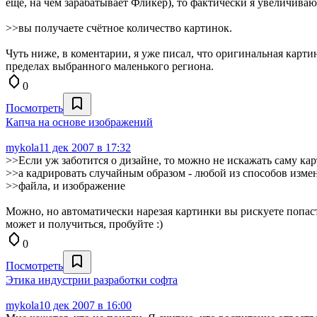
еще, на чем зарабатывает Фликер), то фактически я увеличиваю 
>>вы получаете счётное количество картинок.
Чуть ниже, в коментарии, я уже писал, что оригинальная карти
пределах выбранного маленького региона.
0
Посмотреть
Капча на основе изображений
mykola
11 дек 2007 в 17:32
>>Если уж заботится о дизайне, то можно не искажать саму кар
>>а кадрировать случайным образом - любой из способов измен
>>файла, и изображение
Можно, но автоматически нарезая картинки вы рискуете попаст
может и получиться, пробуйте :)
0
Посмотреть
Этика индустрии разработки софта
mykola
10 дек 2007 в 16:00