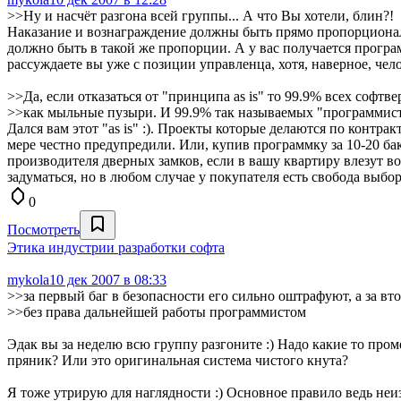
>>Ну и насчёт разгона всей группы... А что Вы хотели, блин?!
Наказание и вознаграждение должны быть прямо пропорциональн
должно быть в такой же пропорции. А у вас получается программ
рассуждаете вы уже с позиции управленца, хотя, наверное, чел
>>Да, если отказаться от "принципа as is" то 99.9% всех софт
>>как мыльные пузыри. И 99.9% так называемых "программисто
Дался вам этот "as is" :). Проекты которые делаются по контра
мере честно предупредили. Или, купив программку за 10-20 бак
производителя дверных замков, если в вашу квартиру влезут в
задуматься, но в любом случае у покупателя есть свобода выбор
0
Посмотреть
Этика индустрии разработки софта
mykola
10 дек 2007 в 08:33
>>за первый баг в безопасности его сильно оштрафуют, а за вт
>>без права дальнейшей работы программистом
Эдак вы за неделю всю группу разгоните :) Надо какие то пром
пряник? Или это оригинальная система чистого кнута?
Я тоже утрирую для наглядности :) Основное правило ведь неиз