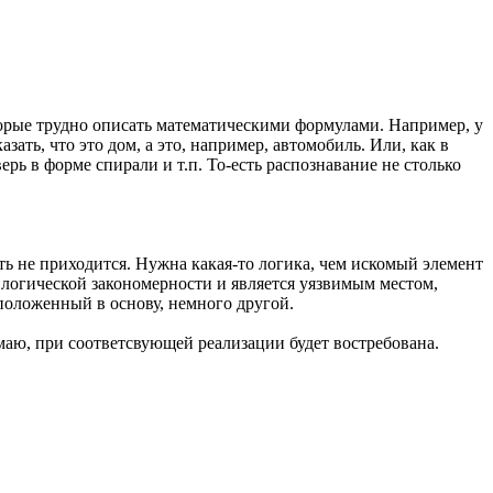
торые трудно описать математическими формулами. Например, у
зать, что это дом, а это, например, автомобиль. Или, как в
ерь в форме спирали и т.п. То-есть распознавание не столько
ь не приходится. Нужна какая-то логика, чем искомый элемент
 логической закономерности и является уязвимым местом,
 положенный в основу, немного другой.
умаю, при соответcвующей реализации будет востребована.