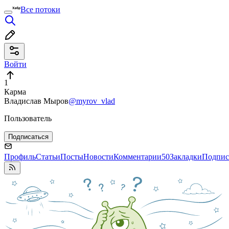
Все потоки
Войти
1
Карма
Владислав Мыров
@myrov_vlad
Пользователь
Подписаться
Профиль
Статьи
Посты
Новости
Комментарии
50
Закладки
Подпис