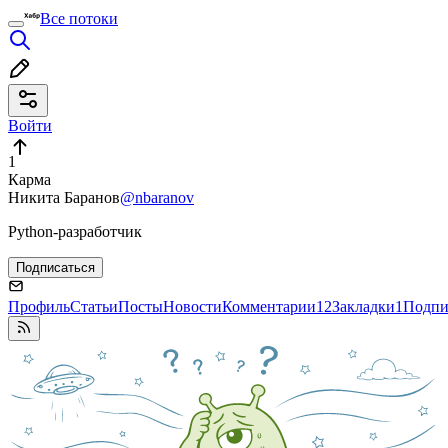
Все потоки
Войти
1
Карма
Никита Баранов
@nbaranov
Python-разработчик
Подписаться
Профиль
Статьи
Посты
Новости
Комментарии
12
Закладки
1
Подпи