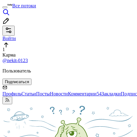
Все потоки
Войти
1
Карма
@nekit-0123
Пользователь
Подписаться
Профиль
Статьи
Посты
Новости
Комментарии
54
Закладки
Подпис