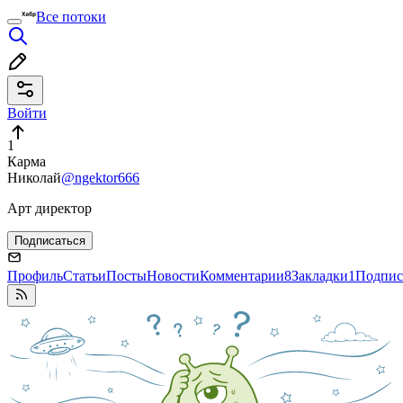
Все потоки
Войти
1
Карма
Николай
@ngektor666
Арт директор
Подписаться
Профиль
Статьи
Посты
Новости
Комментарии
8
Закладки
1
Подпис