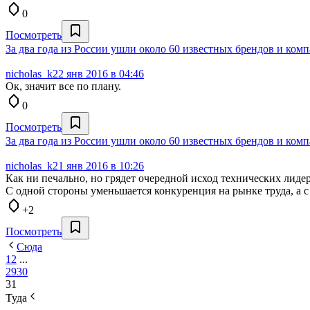
0
Посмотреть
За два года из России ушли около 60 известных брендов и ком
nicholas_k
22 янв 2016 в 04:46
Ок, значит все по плану.
0
Посмотреть
За два года из России ушли около 60 известных брендов и ком
nicholas_k
21 янв 2016 в 10:26
Как ни печально, но грядет очередной исход технических лидеро
С одной стороны уменьшается конкуренция на рынке труда, а с 
+2
Посмотреть
Сюда
1
2
...
29
30
31
Туда