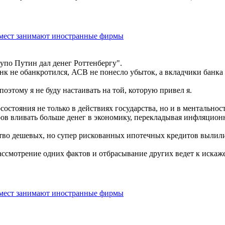
мест занимают иностранные фирмы
тупо Путин дал денег Роттенбергу".
к не обанкротился, АСВ не понесло убыток, а вкладчики банка 
оэтому я не буду настаивать на той, которую привел я.
состояния не только в действиях государства, но и в ментальнос
торов вливать больше денег в экономику, перекладывая инфляцио
тво дешевых, но супер рискованных ипотечных кредитов вылил
рассмотрение одних фактов и отбрасывание других ведет к искаж
мест занимают иностранные фирмы