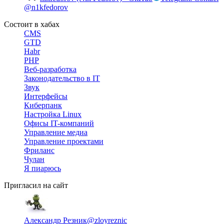
@n1kfedorov
Состоит в хабах
CMS
GTD
Habr
PHP
Веб-разработка
Законодательство в IT
Звук
Интерфейсы
Киберпанк
Настройка Linux
Офисы IT-компаний
Управление медиа
Управление проектами
Фриланс
Чулан
Я пиарюсь
Пригласил на сайт
Александр Резник
@zloyreznic