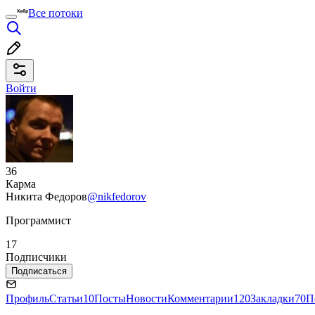
Все потоки
Войти
36
Карма
Никита Федоров
@nikfedorov
Программист
17
Подписчики
Подписаться
Профиль
Статьи
10
Посты
Новости
Комментарии
120
Закладки
70
П