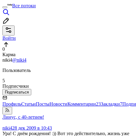
Все потоки
Войти
0
Карма
niki4
@niki4
Пользователь
5
Подписчики
Подписаться
Профиль
Статьи
Посты
Новости
Комментарии
23
Закладки
7
Подпи
Линус, с 40-летием!
niki4
28 дек 2009 в 10:43
Ура! С днём рождения! :)) Вот это действительно, жизнь уже