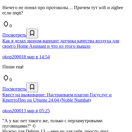
Ничего не понял про протоколы… Причем тут wifi и zigbee
если mqtt?
0
Посмотреть
Как я делал эконом-вариант датчика качества воздуха для
своего Home Assistant и что из этого вышло
okop2000
18 мар в 14:54
Пиши ещё
0
Посмотреть
Квест на выживание: Настраиваем плагин Госуслуг и
КриптоПро на Ubuntu 24.04 (Noble Numbat)
okop2000
13 мар в 05:25
"А у вас нет такого же, только с перламутровыми
пуговицами?“ ©
Нужно для Debian 13 —мне не для себя, просто друг