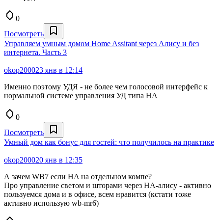
0
Посмотреть
Управляем умным домом Home Assitant через Алису и без
интернета. Часть 3
okop2000
23 янв в 12:14
Именно поэтому УДЯ - не более чем голосовой интерфейс к
нормальной системе управления УД типа НА
0
Посмотреть
Умный дом как бонус для гостей: что получилось на практике
okop2000
20 янв в 12:35
А зачем WB7 если HA на отдельном компе?
Про управление светом и шторами через НА-алису - активно
пользуемся дома и в офисе, всем нравится (кстати тоже
активно использую wb-mr6)