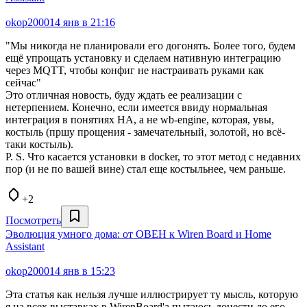
okop2000
14 янв в 21:16
"Мы никогда не планировали его догонять. Более того, будем
ещё упрощать установку и сделаем нативную интеграцию
через MQTT, чтобы конфиг не настраивать руками как
сейчас"
Это отличная новость, буду ждать ее реализации с
нетерпением. Конечно, если имеется ввиду нормальная
интеграция в понятиях НА, а не wb-engine, которая, увы,
костыль (пршу прощения - замечательный, золотой, но всё-
таки костыль).
P. S. Что касается установки в docker, то этот метод с недавних
пор (и не по вашей вине) стал еще костыльнее, чем раньше.
+2
Посмотреть
Эволюция умного дома: от ОВЕН к Wiren Board и Home
Assistant
okop2000
14 янв в 15:23
Эта статья как нельзя лучше иллюстрирует ту мысль, которую
я на всех выставках в WirenBoard'a пытаюсь донести до его