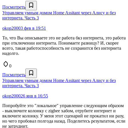
Посмотреть
Управляем умным домом Home Assitant через Алису и без
интернета. Часть 3
okop2000
3 фев в 19:51
То, что Вы описываете это не работа бкз интернета, это работа
при отключении интернета. Понимаете разницу? И, скорее
всего, такая работоспособность не сохранится без интернета
надолго.
0
Посмотреть
Управляем умным домом Home Assitant через Алису и без
интернета. Часть 3
okop2000
26 янв в 16:55
Попробуйте это "локальное" управление следующим образом
- выключите колонку с zigbee хабом, отрубите интернет и
включите колонку. У меня этот сценарий не прокатил ни разу,
но чего пробовал полгода назад. Поделитесь результатом, если
не затруднит.