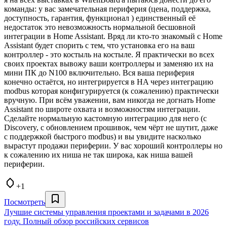
команды: у вас замечательная периферия (цена, поддержка,
доступность, гарантия, функционал ) единственный её
недостаток это невозможность нормальной бесшовной
интеграции в Home Assistant. Вряд ли кто-то знакомый с Home
Assistant будет спорить c тем, что установка его на ваш
контроллер - это костыль на костыле. Я практически во всех
своих проектах вывожу ваши контроллеры и заменяю их на
мини ПК до N100 включительно. Вся ваша периферия
конечно остаётся, но интегрируется в HA через интеграцию
modbus которая конфигурируется (к сожалению) практически
вручную. При всём уважении, вам никогда не догнать Home
Assistant по широте охвата и возможностям интеграции.
Сделайте нормальную кастомную интеграцию для него (с
Discovery, с обновлением прошивок, чем чёрт не шутит, даже
с поддержкой быстрого modbus) и вы увидите насколько
вырастут продажи периферии. У вас хороший контроллеры но
к сожалению их ниша не так широка, как ниша вашей
периферии.
+1
Посмотреть
Лучшие системы управления проектами и задачами в 2026
году. Полный обзор российских сервисов