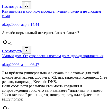
Посмотреть
Как выжить в срочном проекте: тушим пожар и не сгораем
сами
okop2000
6 мар в 14:44
А слабо нормальный интернет-банк забацать?
+1
Посмотреть
Умный дом. От управления котлом до Андроид приложения
okop2000
6 мар в 06:47
Эта прблема универсальна и актуальна не только для этой
конкретной задачи. Доступ к УД, nas, видеонаблюдению... Я ее
решаю, например, Keenetic DNS.
Если соотнести реальную стоимость создания и
сопровождения того, что вы называете "платным" и вашего
"бесплатного " решения, то, поверьте, результат будет не в
вашу пользу.