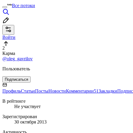
Все потоки
Войти
2
Карма
@oleg_gavrilov
Пользователь
Подписаться
Профиль
Статьи
Посты
Новости
Комментарии
51
Закладки
Подпис
В рейтинге
Не участвует
Зарегистрирован
30 октября 2013
Активность