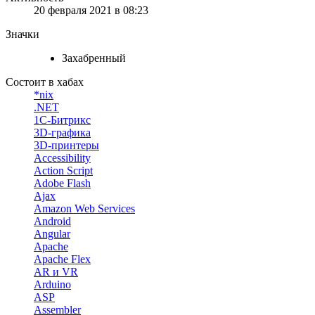
20 февраля 2021 в 08:23
Значки
Захабренный
Состоит в хабах
*nix
.NET
1С-Битрикс
3D-графика
3D-принтеры
Accessibility
Action Script
Adobe Flash
Ajax
Amazon Web Services
Android
Angular
Apache
Apache Flex
AR и VR
Arduino
ASP
Assembler