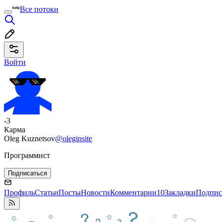
Все потоки
Войти
-3
Карма
Oleg Kuznetsov
@oleginsite
Программист
Подписаться
Профиль
Статьи
Посты
Новости
Комментарии
10
Закладки
Подпис