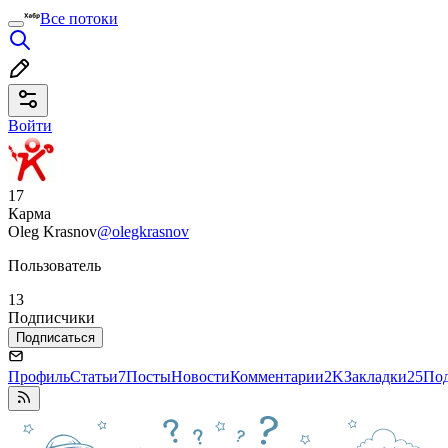
Все потоки
Войти
17
Карма
Oleg Krasnov
@olegkrasnov
Пользователь
13
Подписчики
Подписаться
Профиль
Статьи
7
Посты
Новости
Комментарии
2K
Закладки
25
По