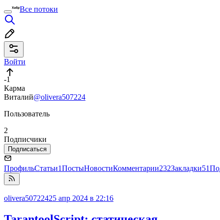
Все потоки
Войти
-1
Карма
Виталий
@olivera507224
Пользователь
2
Подписчики
Подписаться
Профиль
Статьи
1
Посты
Новости
Комментарии
232
Закладки
51
По
olivera507224
25 апр 2024 в 22:16
TarantoolScript: статическая