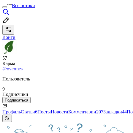
Все потоки
Войти
57
Карма
@overmes
Пользователь
9
Подписчики
Подписаться
Профиль
Статьи
6
Посты
Новости
Комментарии
207
Закладки
44
По