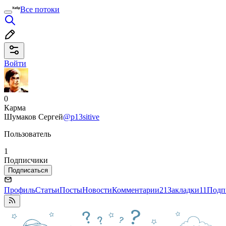
Все потоки
Войти
0
Карма
Шумаков Сергей
@p13sitive
Пользователь
1
Подписчики
Подписаться
Профиль
Статьи
Посты
Новости
Комментарии
21
Закладки
11
Подп