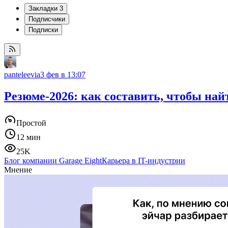
Закладки
3
Подписчики
Подписки
panteleevia
3 фев в 13:07
Резюме-2026: как составить, чтобы най
Простой
12 мин
25K
Блог компании Garage Eight
Карьера в IT-индустрии
Мнение