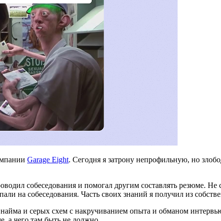
компании
Garage Eight
. Сегодня я затрону непрофильную, но злоб
оводил собеседования и помогал другим составлять резюме. Не с
попали на собеседования. Часть своих знаний я получил из собств
му найма и серых схем с накручиванием опыта и обманом интерв
е, а чего там быть не должно.