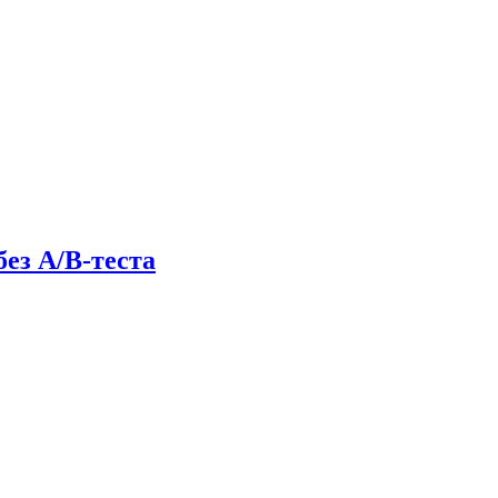
без A/B-теста