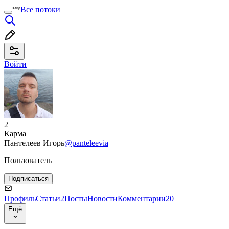
Все потоки
Войти
2
Карма
Пантелеев Игорь
@panteleevia
Пользователь
Подписаться
Профиль
Статьи
2
Посты
Новости
Комментарии
20
Ещё