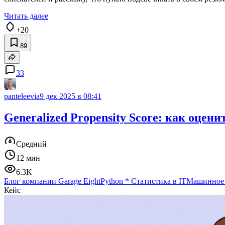
Читать далее
+20
89
33
panteleevia
9 дек 2025 в 08:41
Generalized Propensity Score: как оцен
Средний
12 мин
6.3K
Блог компании Garage Eight
Python
*
Статистика в IT
Машинное 
Кейс