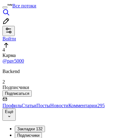
Все потоки
Войти
4
Карма
@pav5000
Backend
2
Подписчики
Подписаться
Профиль
Статьи
Посты
Новости
Комментарии
295
Ещё
Закладки
132
Подписчики