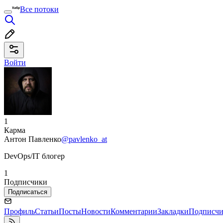
Все потоки
Войти
1
Карма
Антон Павленко
@pavlenko_at
DevOps/IT блогер
1
Подписчики
Подписаться
Профиль
Статьи
Посты
Новости
Комментарии
Закладки
Подписч