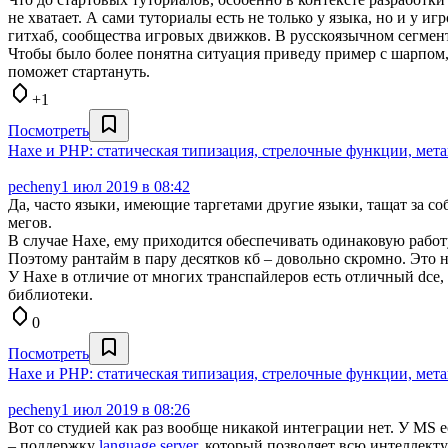
не хватает. А сами туториалы есть не только у языка, но и у и
гитхаб, сообщества игровых движков. В русскоязычном сегмент
Чтобы было более понятна ситуация приведу пример с шарпом, 
поможет стартануть.
+1
Посмотреть
Haxe и PHP: статическая типизация, стрелочные функции, мет
pecheny
1 июл 2019 в 08:42
Да, часто языки, имеющие таргетами другие языки, тащат за собо
мегов.
В случае Haxe, ему приходится обеспечивать одинаковую работ
Поэтому рантайм в пару десятков кб – довольно скромно. Это не
У Haxe в отличие от многих транспайлеров есть отличный dce
библиотеки.
0
Посмотреть
Haxe и PHP: статическая типизация, стрелочные функции, мет
pecheny
1 июл 2019 в 08:26
Вот со студией как раз вообще никакой интеграции нет. У MS
– поддержку
language server
, который позволяет всю интеллекту