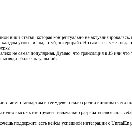
ной вики-статьи, которая концептуально не актуализировалась, н
в каждом утюге; игры, ютуб, энтерпрайз. Но сам язык уже тогда 
ерху.
далеко не самая популярная. Думаю, что трансляция в JS или что
 выглядит более актуальной.
 он станет стандартом в геймдеве и надо срочно впиливать его п
аточно высоко: инструмент изначально разрабатывался «для себ
очешь поддержит: есть кейсы успешной интеграции с UnrealEngin