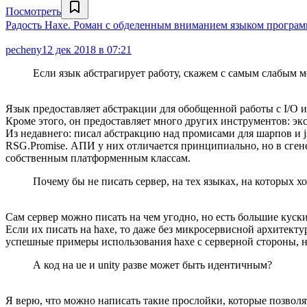
Посмотреть
Радость Haxe. Роман с обделенным вниманием языком програ
pecheny
12 дек 2018 в 07:21
Если язык абстрагирует работу, скажем с самым слабым м
Язык предоставляет абстракции для обобщенной работы с I/O 
Кроме этого, он предоставляет много других инструментов: эк
Из недавнего: писал абстракцию над промисами для шарпов и j
RSG.Promise. АПИ у них отличается принципиально, но в сген
собственным платформенным классам.
Почему бы не писать сервер, на тех языках, на которых 
Сам сервер можно писать на чем угодно, но есть большие куски
Если их писать на haxe, то даже без микросервисной архитекту
успешные примеры использования haxe c серверной стороны, напр
А код на ue и unity разве может быть идентичным?
Я верю, что можно написать такие прослойки, которые позволя