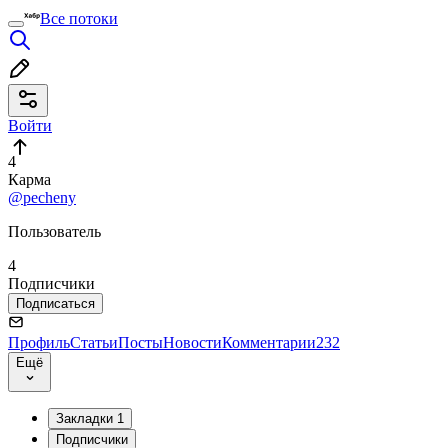
Все потоки
Войти
4
Карма
@pecheny
Пользователь
4
Подписчики
Подписаться
Профиль
Статьи
Посты
Новости
Комментарии
232
Ещё
Закладки
1
Подписчики