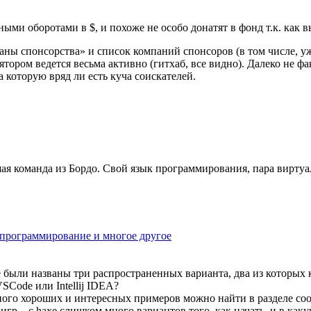
ми оборотами в $, и похоже не особо донатят в фонд т.к. как в
ланы спонсорства» и список компаний спонсоров (в том числе, у
тором ведется весьма активно (гитхаб, все видно). Далеко не фа
 которую вряд ли есть куча соискателей.
ьшая команда из Бордо. Свой язык программирования, пара вирт
апрограммирование и многое другое
тке были названы три распространенных варианта, два из которых
Code или Intellij IDEA?
ого хороших и интересных примеров можно найти в разделе coo
игр – с haxe слишком много вариантов того, как начать, и в как