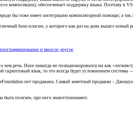
оцессе компиляции), обеспечивает поддержку языка. Поэтому в 
, вроде бы тоже имеет интеграцию компиляторной помощи; а так
отличный haxe-плагин, у которого как раз на днях вышел новый 
апрограммирование и многое другое
 о чем речь. Haxe никогда не позиционировался ни как «легковс
ой скриптовый язык, то это всегда будет усложнением системы 
HaxeFoundation нет продавана. Самый заметный продаван – Джошуа
бы быть полезен, про него знают/понимают.