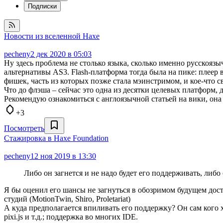
Подписки
Новости из вселенной Haxe
pecheny
2 дек 2020 в 05:03
Ну здесь проблема не столько языка, сколько именно русскоязыч
альтернативы AS3. Flash-платформа тогда была на пике: плеер 
фишек, часть из которых позже стала мэинстримом, и кое-что св
Что до флэша – сейчас это одна из десятки целевых платформ, 
Рекомендую ознакомиться с англоязычной статьей на вики, она
+3
Посмотреть
Cтажировка в Haxe Foundation
pecheny
12 ноя 2019 в 13:30
Либо он загнется и не надо будет его поддерживать, либо
Я бы оценил его шансы не загнуться в обозримом будущем дост
студий (MotionTwin, Shiro, Proletariat)
А куда предполагается впиливать его поддержку? Он сам кого х
pixi.js и т.д.; поддержка во многих IDE.