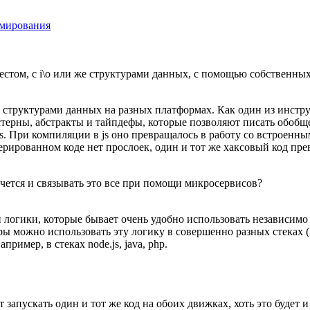
ммирования
естом, с i\o или же структурами данных, с помощью собственных
и структурами данных на разных платформах. Как один из инстр
стерны, абстракты и тайпдефы, которые позволяют писать обобщ
s. При компиляции в js оно превращалось в работу со встроенн
ерированном коде нет прослоек, один и тот же хаксовый код пр
хочется и связывать это все при помощи микросервисов?
 логики, которые бывает очень удобно использовать независимо 
ры можно использовать эту логику в совершенно разных стеках (
имер, в стеках node.js, java, php.
т запускать один и тот же код на обоих движках, хоть это буде