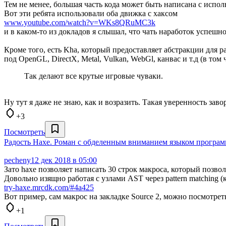
Тем не менее, большая часть кода может быть написана с испо
Вот эти ребята использовали оба движка с хаксом
www.youtube.com/watch?v=WKs8QRuMC3k
и в каком-то из докладов я слышал, что чать наработок успешно
Кроме того, есть Kha, который предоставляет абстракции для
под OpenGL, DirectX, Metal, Vulkan, WebGl, канвас и т.д (в том
Так делают все крутые игровые чуваки.
Ну тут я даже не знаю, как и возразить. Такая уверенность заво
+3
Посмотреть
Радость Haxe. Роман с обделенным вниманием языком програ
pecheny
12 дек 2018 в 05:00
Зато haxe позволяет написать 30 строк макроса, который позво
Довольно изящно работая с узлами AST через pattern matching (
try-haxe.mrcdk.com/#4a425
Вот пример, сам макрос на закладке Source 2, можно посмотреть,
+1