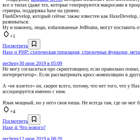
все о типах (даже тех, которые генерируются макросами в пр
серверы, поддержка haxe на уровне.
FlashDevelop, который сейчас также известен как HaxeDevelop
развиваться.
Ну и наконец, люди, избалованные JetBrains, могут поставить 
+1
Посмотреть
Haxe и PHP: статическая типизация, стрелочные функции, мет
pecheny
30 июн 2019 в 05:09
Не могу согласиться про скриптовщину, если правильно понял,
интерпретатор». Если рассматривать кросс-компиляцию в друг
А «не взлетел» он, скорее всего, потому, что нет того, что у 
ассоциируется именно с ним.
Язык мощный, но у него своя ниша. Не всегда там, где он мог 
+4
Посмотреть
Haxe 4: Что нового?
pecheny
12 июн 2019 в 08:20