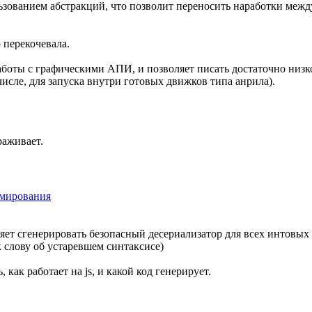
льзованием абстракций, что позволит переносить наработки меж
 перекочевала.
 работы с графическими АПИ, и позволяет писать достаточно ни
 числе, для запуска внутри готовых движков типа анрила).
раживает.
ммирования
ляет сгенерировать безопасный десериализатор для всех интовых
к слову об устаревшем синтаксисе)
 как работает на js, и какой код генерирует.