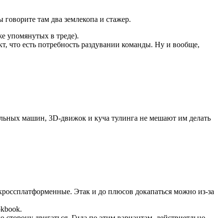
ы говорите там два землекопа и стажер.
же упомянутых в треде).
кт, что есть потребность раздувании команды. Ну и вообще,
уальных машин, 3D-движок и куча тулинга не мешают им делать
 кроссплатформенные. Этак и до плюсов докапаться можно из-за
kbook.
ую сторону двигаться. Гида по этим вариантам, действиетльно,