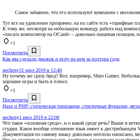
Самое забавное, что его используют компании с миллионны
Тут все на удивление прозрачно: на их сайте есть «тарифные п
К тому же, несмотря на небольшую команду, работа над компиля
«писать компилятор на OCaml» – довольно нишевая позиция, на
+1
Посмотреть
Как мы сделали движок и игру на нем за полтора года
pecheny
31 июл 2019 в 12:40
Ну почему же сразу бред? Вот, например, Shiro Games. Небол
хорошие игры и быть в плюсе.
+1
Посмотреть
Haxe и PHP: статическая типизация, стрелочные функции, мет
pecheny
1 июл 2019 в 22:08
Что такое «основная среда», и о какой среде речь? Выше в ве
студии. Какое вообще отношение язык имеет к дистрибьюции VS
Документация по самому языку довольно неплохо написано, мн
Что до стартовых туториалов, особенно в контексте разработки 