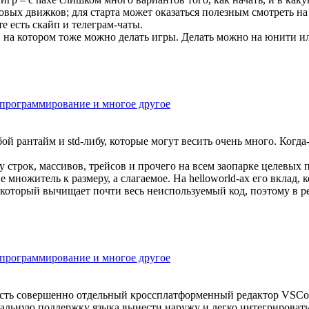
гровых движков; для старта может оказаться полезным смотреть н
е есть скайп и телеграм-чаты.
на котором тоже можно делать игры. Делать можно на юнити или
апрограммирование и многое другое
й рантайм и std-либу, которые могут весить очень много. Когда-т
у строк, массивов, трейсов и прочего на всем заопарке целевых 
 множитель к размеру, а слагаемое. На helloworld-ах его вклад, 
, который вычищает почти весь неиспользуемый код, поэтому в 
апрограммирование и многое другое
 есть совершенно отдельный кроссплатформенный редактор VSCo
альную поддержку языка вынести наружу и легко интегрировать. 