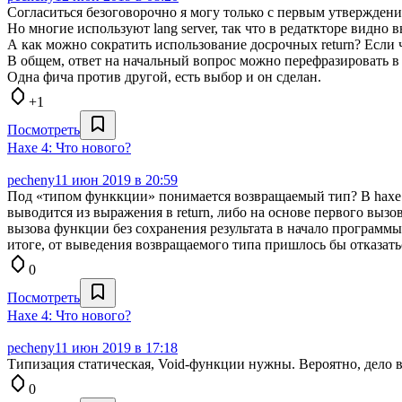
Согласиться безоговорочно я могу только с первым утверждени
Но многие используют lang server, так что в редаткторе видно 
А как можно сократить использование досрочных return? Если что
В общем, ответ на начальный вопрос можно перефразировать в 
Одна фича против другой, есть выбор и он сделан.
+1
Посмотреть
Haxe 4: Что нового?
pecheny
11 июн 2019 в 20:59
Под «типом функкции» понимается возвращаемый тип? В haxe ак
выводится из выражения в return, либо на основе первого вызо
вызова функции без сохранения результата в начало программы.
итоге, от выведения возвращаемого типа пришлось бы отказатьс
0
Посмотреть
Haxe 4: Что нового?
pecheny
11 июн 2019 в 17:18
Типизация статическая, Void-функции нужны. Вероятно, дело в
0