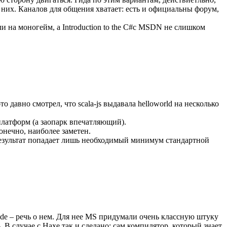
а них. Каналов для общения хватает: есть и официальны форум,
 на моногейм, а Introduction to the C#с MSDN не слишком
о давно смотрел, что scala-js выдавала helloworld на несколько
платформ (а заопарк впечатляющий).
конечно, наиболее заметен.
результат попадает лишь необходимый минимум стандартной
de – речь о нем. Для нее MS придумали очень классную штуку
В случае с Haxe так и сделано: сам компилятор, который знает