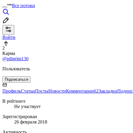
Все потоки
Войти
2
Карма
@piligrim130
Пользователь
Подписаться
Профиль
Статьи
Посты
Новости
Комментарии
62
Закладки
Подпис
В рейтинге
Не участвует
Зарегистрирован
26 февраля 2018
Активность