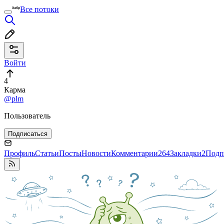
Все потоки
Войти
4
Карма
@plm
Пользователь
Подписаться
Профиль
Статьи
Посты
Новости
Комментарии
264
Закладки
2
Подп