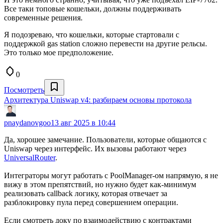
Все таки топовые кошельки, должны поддерживать
современные решения.
Я подозреваю, что кошельки, которые стартовали с
поддержкой gas station сложно перевести на другие рельсы.
Это только мое предположение.
0
Посмотреть
Архитектура Uniswap v4: разбираем основы протокола
pnaydanovgoo
13 авг 2025 в 10:44
Да, хорошее замечание. Пользователи, которые общаются c
Uniswap через интерфейс. Их вызовы работают через
UniversalRouter
.
Интеграторы могут работать с PoolManager-ом напрямую, я не
вижу в этом препятствий, но нужно будет как-минимум
реализовать callback логику, которая отвечает за
разблокировку пула перед совершением операции.
Если смотреть доку по взаимодействию с контрактами