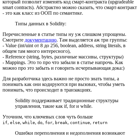
который позволит изменять код смарт-контракта (upgradeable
smart contracts). Абстрактно можно сказать, что смарт-контракт
- это как класс из ООП по семантике.
Типы данных в Solidity:
Перечисленные в статье типы ну уж слишком упрощены.
Смотрите
документацию
. Там выделяется аж три группы:
- Value (int/uint от 8 до 256, boolean, address, string literals, в
общем там много интересного),
- Reference (string, bytes, различные массивы, структуры)
- Mappings. Это то про что забыли в статье напрочь. Как
можно про это забыть и говорить исчерпывающая дока:)
Для разработчика здесь важно не просто знать типы, а
понимать как они кодируются при вызовах, чтобы уметь
понимать, что происходит в транзакциях.
Solidity поддерживает традиционные структуры
управления, такие как if, for и while.
Уточним, что ключевых слов чуть больше
,
,
,
,
,
,
,
if
else
while
do
for
break
continue
return
Ошибки переполнения и недополнения возникают