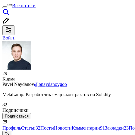
Все потоки
Войти
29
Карма
Pavel Naydanov
@pnaydanovgoo
MetaLamp. Разработчик смарт-контрактов на Solidity
82
Подписчики
Подписаться
Профиль
Статьи
32
Посты
Новости
Комментарии
91
Закладки
23
По