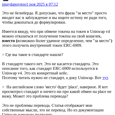
pnaydanovgoo
1 ноя 2025 в 07:12
Это не белиберда. Я допускаю, что фраза "за место" просто
вводит вас в заблуждение и вы ищите истину не ради того,
чтобы докопаться до формулировки.
Имеется ввиду, что при обмене токена на токен в Uniswap v4
можно отказаться от получения токена на свой кошелек,
вместо (
возможно более удачное определение, чем "за место"
)
этого получить внутренний токен ERC-6909.
> Где вы такое в стандарте нашли?
В стандарте такого нет. Это не касается стандарта. Это
описание того, как стандарт ERC-6909 используется в
Uniswap v4. Это их конкретный кейс.
Поэтому читать нужно не стандарт, а доку Uniswap. Вот
тут
.
> На английском слово 'место' будет 'place', наверное. Я вот
просмотрел стандарт и ничего ни про какой обмен на placе не
вижу. Может это проблема перевода?
Это не проблемы перевода. Статья отображает мои
собственные мысли, это не перевод. Но из документации
Uniswap идеально подходит: