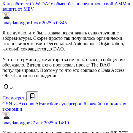
Как работает CoW DAO: обмен без посредников, свой AMM и
защита от MEV
pnaydanovgoo
1 окт 2025 в 03:45
Я не думаю, что была задача переиначить существующие
аббревиатуры. Скорее просто так получилось органически,
что появился термин Decentralized Autonomous Organization,
который сокращается до DAO.
У этого термина даже авторства нет как-такого, сообщество
обсуждало, Виталик его прогревал, проект The DAO
популяризировал. Поэтому то что это совпало с Data Access
Object - просто совпадение.
+2
Посмотреть
GSN vs Account Abstraction: супергерои блокчейна в поисках
экономии
pnaydanovgoo
27 авг 2025 в 14:10
И это немного странно, учитывая, что уже подъехал EIP-7702.