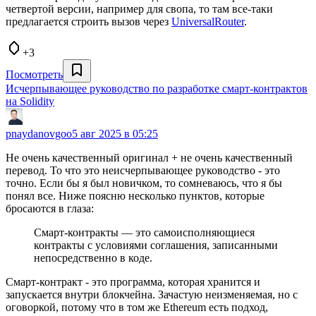
четвертой версии, например для свопа, то там все-таки
предлагается строить вызов через
UniversalRouter
.
+3
Посмотреть
Исчерпывающее руководство по разработке смарт-контрактов
на Solidity
pnaydanovgoo
5 авг 2025 в 05:25
Не очень качественный оригинал + не очень качественный
перевод. То что это неисчерпывающее руководство - это
точно. Если бы я был новичком, то сомневаюсь, что я бы
понял все. Ниже поясню несколько пунктов, которые
бросаются в глаза:
Смарт‑контракты — это самоисполняющиеся
контракты с условиями соглашения, записанными
непосредственно в коде.
Смарт‑контракт - это программа, которая хранится и
запускается внутри блокчейна. Зачастую неизменяемая, но с
оговоркой, потому что в том же Ethereum есть подход,