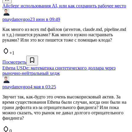
Айсберг использования AI, или как сохранить рабочее место
pnaydanovgoo
23 июн в 09:49
Как много из всех md файлов (агентов, claude.md, pipeline.md
и т.д.) пишется руками? Как много нужно настраивать
руками? Или это все пишется тоже с помощью клода?
+1
Посмотреть
Ethena USDe: математика синтетического доллара через
рыночно-нейтральный хедж
pnaydanovgoo
4 мая в 03:25
Звучит так, как-будто это очень высокорисковый актив. За
время существования Ethena были случаи, когда они были на
грани дефолта из-за отрицательного фандинга? Или пока
можно сказать, что рынок не давал долгого отрицательного
фандинга?
0