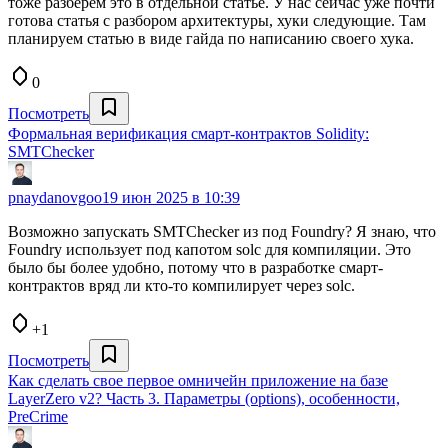
тоже разберем это в отдельной статье. У нас сейчас уже почти
готова статья с разбором архитектуры, хуки следующие. Там
планируем статью в виде гайда по написанию своего хука.
0
Посмотреть
Формальная верификация смарт-контрактов Solidity:
SMTChecker
pnaydanovgoo
19 июн 2025 в 10:39
Возможно запускать SMTChecker из под Foundry? Я знаю, что
Foundry использует под капотом solc для компиляции. Это
было бы более удобно, потому что в разработке смарт-
контрактов вряд ли кто-то компилирует через solc.
+1
Посмотреть
Как сделать свое первое омничейн приложение на базе
LayerZero v2? Часть 3. Параметры (options), особенности,
PreCrime