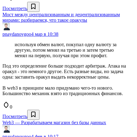
Посмотреть
Мост между централизованным и децентрализованным
мирами: разбираемся, что такое оракулы
pnaydanovgoo
4 мар в 10:38
используя обмен валют, покупал одну валюту за
другую, потом менял на третью и затем третью
менял на первую, получая при этом профит.
Под это определение больше подходит арбитраж. Атака на
оракул - это немного другое. Есть разные виды, но задача
одна: заставить оракул выдать некорректные цены.
В web3 в принципе мало придумано чего-то нового.
Большинство механик взято из традиционных финансов.
0
Посмотреть
Web3 — Разрабатываем магазин без базы данных
pnaydanovgoo
4 фев в 10:17