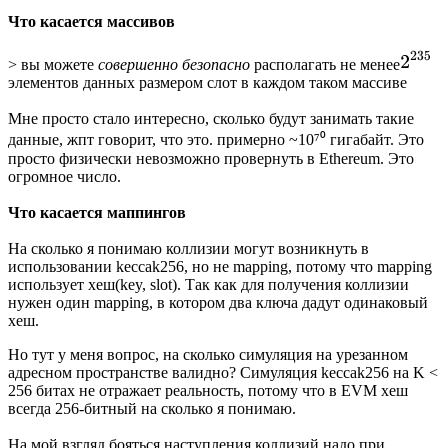
Что касается массивов
> вы можете
совершенно безопасно
располагать не менее
элементов данных размером
слот в каждом таком массиве
Мне просто стало интересно, сколько будут занимать такие
данные, жпт говорит, что это. примерно ~10⁷⁰ гигабайт. Это
просто физически невозможно провернуть в Ethereum. Это
огромное число.
Что касается маппингов
На сколько я понимаю коллизии могут возникнуть в
использовании keccak256, но не mapping, потому что mapping
использует хеш(key, slot). Так как для получения коллизии
нужен один mapping, в котором два ключа дадут одинаковый
хеш.
Но тут у меня вопрос, на сколько симуляция на урезанном
адресном пространстве валидно? Симуляция keccak256 на K <
256 битах не отражает реальность, потому что в EVM хеш
всегда 256-битный на сколько я понимаю.
На мой взгляд бояться наступления коллизий надо при