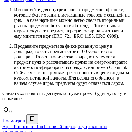
Используйте для внутриигровых предметов нфтишки,
которые будут хранить метаданные товаров с ссылкой на
ipfs. На базе нфтишек можно легко сделать вторичный
рынок предметов без участия бекенда. Логика такая:
игрок покупает предмет, передает эфир на контракт и
ему минтится нфт (ERC-721, ERC-1155, ERC-6909).
Продавайте предметы за фиксированную цену в
долларах, то есть предмет стоит 100 условно сто
долларов. То есть количество эфира, взимаемое за
предмет нужно рассчитывать прямо на смарт-контракте,
а стоимость эфира брать из оракула, например Chainlink.
Сейчас у вас товар может резко просеть в цене следом за
курсом нативной валюты. Для реального бизнеса, в
вашем случае игры, предметы будут отдаваться даром.
Сделать хотя бы эти два пункта и уже проект будет чуть-чуть
серьезнее.
0
Посмотреть
Aqua Protocol от 1inch: новый подход к управлению
ликвидностью