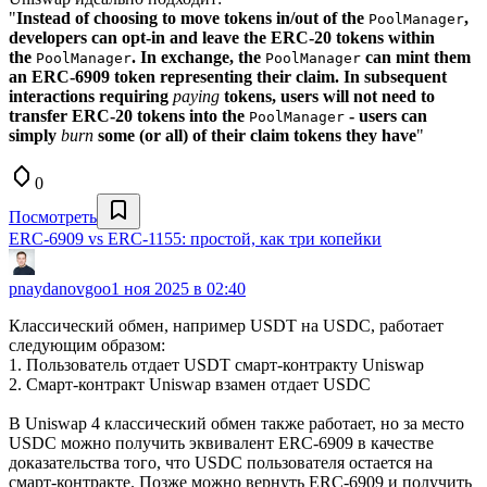
"
Instead of choosing to move tokens in/out of the
,
PoolManager
developers can opt-in and leave the ERC-20 tokens within
the
. In exchange, the
can mint them
PoolManager
PoolManager
an ERC-6909 token representing their claim. In subsequent
interactions requiring
paying
tokens, users will not need to
transfer ERC-20 tokens into the
- users can
PoolManager
simply
burn
some (or all) of their claim tokens they have
"
0
Посмотреть
ERC-6909 vs ERC-1155: простой, как три копейки
pnaydanovgoo
1 ноя 2025 в 02:40
Классический обмен, например USDT на USDC, работает
следующим образом:
1. Пользователь отдает USDT смарт-контракту Uniswap
2. Смарт-контракт Uniswap взамен отдает USDC
В Uniswap 4 классический обмен также работает, но за место
USDC можно получить эквивалент ERC-6909 в качестве
доказательства того, что USDC пользователя остается на
смарт-контракте. Позже можно вернуть ERC-6909 и получить