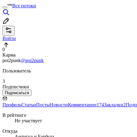
Все потоки
Войти
0
Карма
poi2punk
@poi2punk
Пользователь
3
Подписчики
Подписаться
Профиль
Статьи
Посты
Новости
Комментарии
174
Закладки
2
Подп
В рейтинге
Не участвует
Откуда
Антигуа и Барбуда