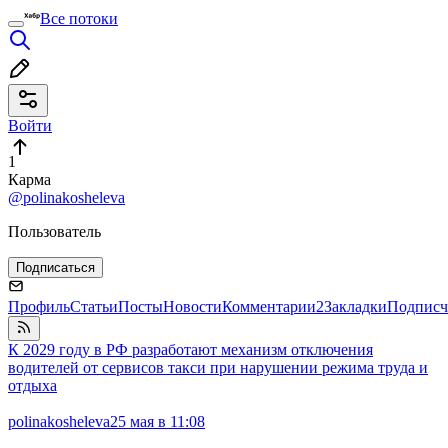
Все потоки
Войти
1
Карма
@polinakosheleva
Пользователь
Подписаться
Профиль
Статьи
Посты
Новости
Комментарии
2
Закладки
Подписч
К 2029 году в РФ разработают механизм отключения
водителей от сервисов такси при нарушении режима труда и
отдыха
polinakosheleva
25 мая в 11:08