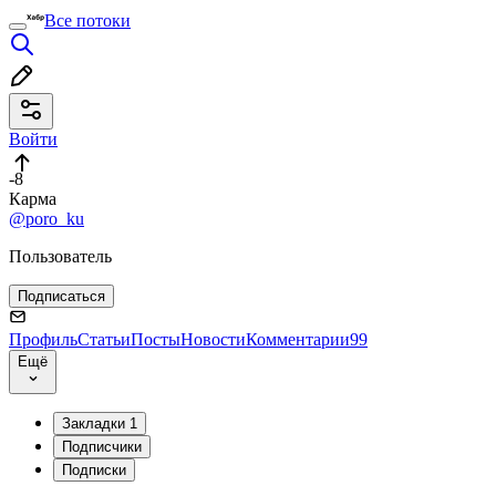
Все потоки
Войти
-8
Карма
@poro_ku
Пользователь
Подписаться
Профиль
Статьи
Посты
Новости
Комментарии
99
Ещё
Закладки
1
Подписчики
Подписки