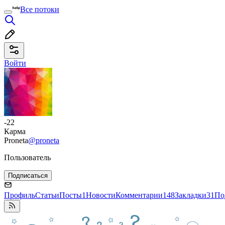
Все потоки
Войти
-22
Карма
Proneta
@proneta
Пользователь
Подписаться
Профиль
Статьи
Посты
1
Новости
Комментарии
148
Закладки
31
По