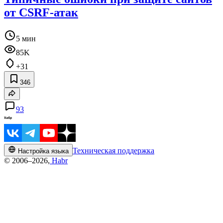
от CSRF-атак
5 мин
85K
+31
346
93
Техническая поддержка
Настройка языка
© 2006–2026,
Habr