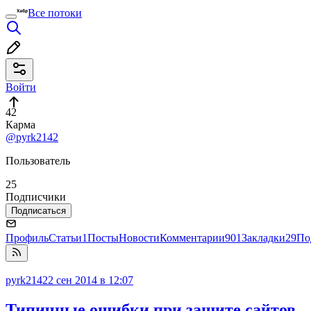
Все потоки
Войти
42
Карма
@pyrk2142
Пользователь
25
Подписчики
Подписаться
Профиль
Статьи
1
Посты
Новости
Комментарии
901
Закладки
29
По
pyrk2142
2 сен 2014 в 12:07
Типичные ошибки при защите сайтов