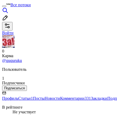
Все потоки
Войти
0
Карма
@ququruku
Пользователь
1
Подписчики
Подписаться
Профиль
Статьи
1
Посты
Новости
Комментарии
331
Закладки
Подп
В рейтинге
Не участвует