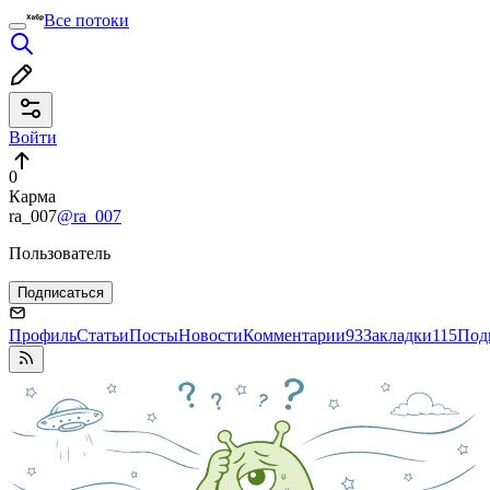
Все потоки
Войти
0
Карма
ra_007
@ra_007
Пользователь
Подписаться
Профиль
Статьи
Посты
Новости
Комментарии
93
Закладки
115
Под