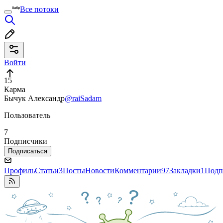
Все потоки
Войти
15
Карма
Бычук Александр
@raiSadam
Пользователь
7
Подписчики
Подписаться
Профиль
Статьи
3
Посты
Новости
Комментарии
97
Закладки
1
Подп