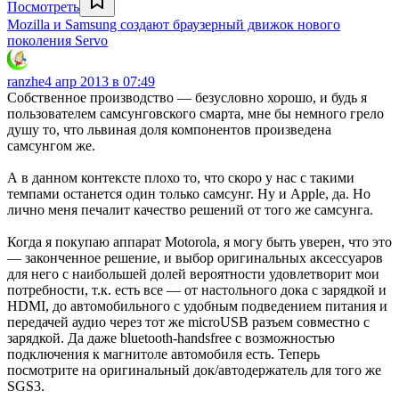
Посмотреть
Mozilla и Samsung создают браузерный движок нового
поколения Servo
ranzhe
4 апр 2013 в 07:49
Собственное производство — безусловно хорошо, и будь я
пользователем самсунговского смарта, мне бы немного грело
душу то, что львиная доля компонентов произведена
самсунгом же.
А в данном контексте плохо то, что скоро у нас с такими
темпами останется один только самсунг. Ну и Apple, да. Но
лично меня печалит качество решений от того же самсунга.
Когда я покупаю аппарат Motorola, я могу быть уверен, что это
— законченное решение, и выбор оригинальных аксессуаров
для него с наибольшей долей вероятности удовлетворит мои
потребности, т.к. есть все — от настольного дока с зарядкой и
HDMI, до автомобильного с удобным подведением питания и
передачей аудио через тот же microUSB разъем совместно с
зарядкой. Да даже bluetooth-handsfree с возможностью
подключения к магнитоле автомобиля есть. Теперь
посмотрите на оригинальный док/автодержатель для того же
SGS3.