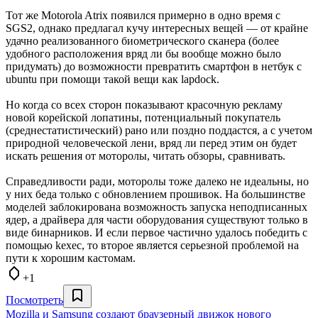
Тот же Motorola Atrix появился примерно в одно время с
SGS2, однако предлагал кучу интересных вещей — от крайне
удачно реализованного биометрического сканера (более
удобного расположения вряд ли бы вообще можно было
придумать) до возможности превратить смартфон в нетбук с
ubuntu при помощи такой вещи как lapdock.
Но когда со всех сторон показывают красочную рекламу
новой корейской лопатины, потенциальный покупатель
(среднестатистический) рано или поздно поддастся, а с учетом
природной человеческой лени, вряд ли перед этим он будет
искать решения от моторолы, читать обзоры, сравнивать.
Справедливости ради, моторолы тоже далеко не идеальны, но
у них беда только с обновлением прошивок. На большинстве
моделей заблокирована возможность запуска неподписанных
ядер, а драйвера для части оборудования существуют только в
виде бинарников. И если первое частично удалось победить с
помощью kexec, то второе является серьезной проблемой на
пути к хорошим кастомам.
+1
Посмотреть
Mozilla и Samsung создают браузерный движок нового