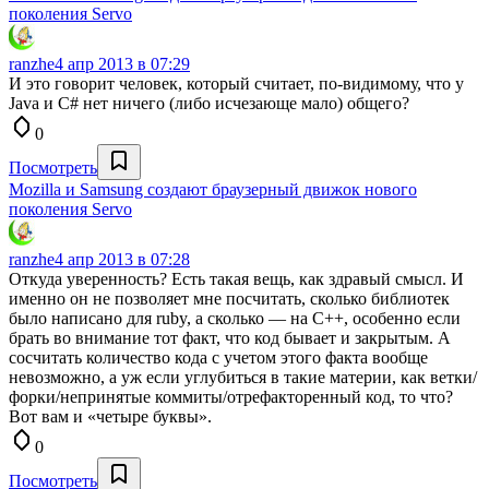
поколения Servo
ranzhe
4 апр 2013 в 07:29
И это говорит человек, который считает, по-видимому, что у
Java и C# нет ничего (либо исчезающе мало) общего?
0
Посмотреть
Mozilla и Samsung создают браузерный движок нового
поколения Servo
ranzhe
4 апр 2013 в 07:28
Откуда уверенность? Есть такая вещь, как здравый смысл. И
именно он не позволяет мне посчитать, сколько библиотек
было написано для ruby, а сколько — на C++, особенно если
брать во внимание тот факт, что код бывает и закрытым. А
сосчитать количество кода с учетом этого факта вообще
невозможно, а уж если углубиться в такие материи, как ветки/
форки/непринятые коммиты/отрефакторенный код, то что?
Вот вам и «четыре буквы».
0
Посмотреть