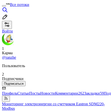
Все потоки
Войти
1
Карма
@ranzhe
Пользователь
2
Подписчики
Подписаться
Профиль
Статьи
Посты
Новости
Комментарии
262
Закладки
59
Под
Мониторинг электроэнергии со счетчиком Eastron SDM220-
Modbus