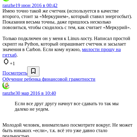
ranzhe
19 июн 2016 в 00:42
Имею точно такой же счетчик (используется в качестве
второго, стоит за «Меркурием», который ставил энергосбыт).
Показания весьма точны, даже пришлось несколько
повозиться, чтобы сходилось с тем, как считает «Меркурий».
Только подключен он у меня к Linux-хосту. Написал простой
скрипт на Python, который опрашивает счетчик и засылает
значения в Carbon. Если кому нужно,
милости прошу на
гитхаб
.
+1
Посмотреть
Обучение ребенка финансовой грамотности
ranzhe
30 мар 2016 в 10:40
Если все друг другу начнут все сдавать то так мы
далеко не уедем.
Молодой человек, внимательно посмотрите вокруг. Не может
быть никаких «если», т.к. всё это уже давно стало
реальностью.