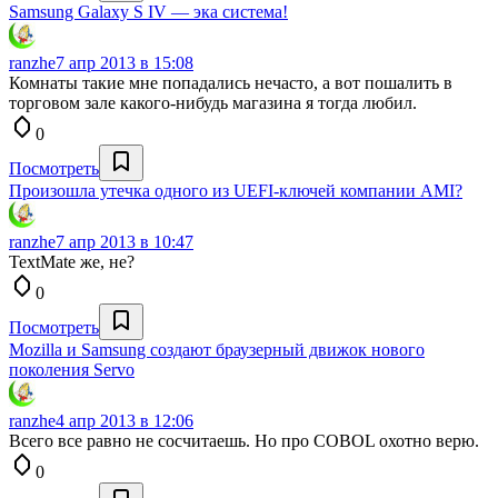
Samsung Galaxy S IV — эка система!
ranzhe
7 апр 2013 в 15:08
Комнаты такие мне попадались нечасто, а вот пошалить в
торговом зале какого-нибудь магазина я тогда любил.
0
Посмотреть
Произошла утечка одного из UEFI-ключей компании AMI?
ranzhe
7 апр 2013 в 10:47
TextMate же, не?
0
Посмотреть
Mozilla и Samsung создают браузерный движок нового
поколения Servo
ranzhe
4 апр 2013 в 12:06
Всего все равно не сосчитаешь. Но про COBOL охотно верю.
0