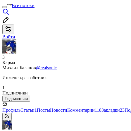
Все потоки
Войти
3
Карма
Михаил Баланов
@realsonic
Инженер-разработчик
1
Подписчики
Подписаться
Профиль
Статьи
1
Посты
Новости
Комментарии
118
Закладки
23
По