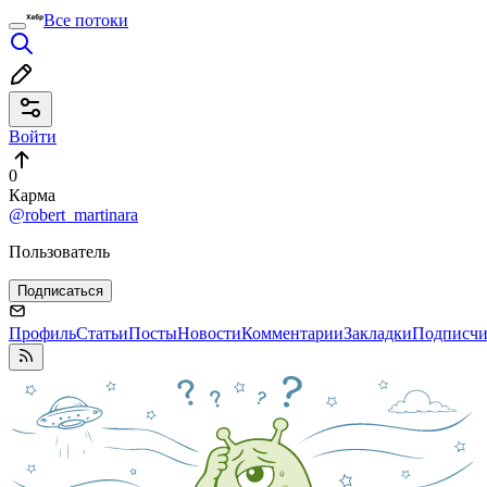
Все потоки
Войти
0
Карма
@robert_martinara
Пользователь
Подписаться
Профиль
Статьи
Посты
Новости
Комментарии
Закладки
Подписч