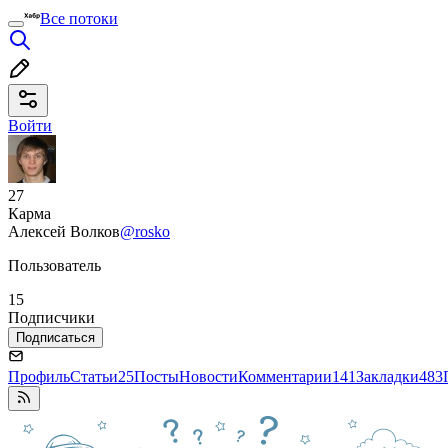
Все потоки
Войти
27
Карма
Алексей Волков
@rosko
Пользователь
15
Подписчики
Подписаться
Профиль
Статьи
25
Посты
Новости
Комментарии
141
Закладки
483