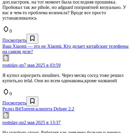
доп.настроек. на тот момент была последняя прошивка.
Пробовал так же pihole, но adguard поприятней визуально. У
вас в чем-то проблема возникла? Вроде все просто
устанавливалось
0
Посмотреть
Ваш Xiaomi — это не Xiaomi. Кто делает китайские телефоны
на самом деле?
rostislav-zp
7 мая 2025 в 03:59
Я купил аэрогрить moulinex. Через месяц сосед тоже решил
купить,но tefal. Они во всем одинаковы,кроме названий
0
Посмотреть
Релиз BitTorrent-клиента Deluge 2.2
rostislav-zp
2 мая 2025 в 13:37
На synology стоит. Работает как заявлено,больше и нечего