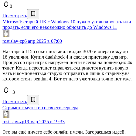
0
Посмотреть
Microsoft: старый ПК с Windows 10 нужно утилизировать или
продать, если его невозможно обновить до Windows 11
rostislav-zp
6 апр 2025 в 07:00
На старый 1155 сокет поставил видик 3070 и оперативку до
16 увеличил. Купил dualshock 4 и сделал приставку для игр.
Процессор при играх нагружен почти всегда на полную,но 4к
тянет. Когда перестанет справляться,придется купить новую
мать и компоненты,а старую отправить в ящик к старичку,на
котором стоит pentiun 4. Вот от него уже толка точно нет уже.
+3
Посмотреть
Стриминг музыки со своего сервера
rostislav-zp
19 мар 2025 в 19:33
Это вы ещё ничего себе онлайн имели. Загораешься идеей,