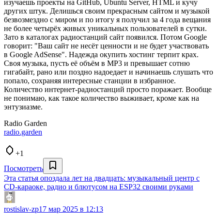
изучаешь проекты на GitHub, Ubuntu Server, HTML и кучу
других штук. Делишься своим прекрасным сайтом и музыкой
безвозмездно с миром и по итогу я получил за 4 года вещания
не более четырёх живых уникальных пользователей в сутки.
Зато в каталогах радиостанций сайт появился. Потом Google
говорит: "Ваш сайт не несёт ценности и не будет участвовать
в Google AdSense". Надежда окупить хостинг терпит крах.
Своя музыка, пусть её объём в MP3 и превышает сотню
гигабайт, рано или поздно надоедает и начинаешь слушать что
попало, сохраняя интересные станции в избранное.
Количество интернет-радиостанций просто поражает. Вообще
не понимаю, как такое количество выживает, кроме как на
энтузиазме.
Radio Garden
radio.garden
+1
Посмотреть
Эта статья опоздала лет на двадцать: музыкальный центр с
CD-караоке, радио и блютусом на ESP32 своими руками
rostislav-zp
17 мар 2025 в 12:13