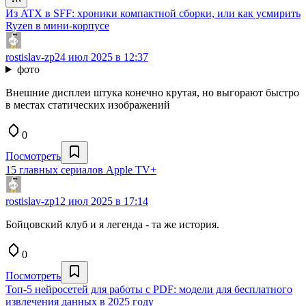
Из ATX в SFF: хроники компактной сборки, или как усмирить
Ryzen в мини-корпусе
rostislav-zp
24 июл 2025 в 12:37
фото
Внешние дисплеи штука конечно крутая, но выгорают быстро
в местах статических изображений
0
Посмотреть
15 главных сериалов Apple TV+
rostislav-zp
12 июл 2025 в 17:14
Бойцовский клуб и я легенда - та же история.
0
Посмотреть
Топ-5 нейросетей для работы с PDF: модели для бесплатного
извлечения данных в 2025 году