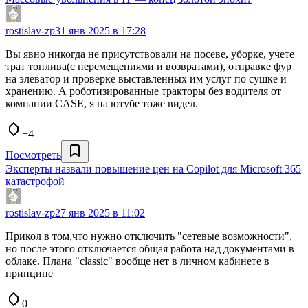
rostislav-zp
31 янв 2025 в 17:28
Вы явно никогда не присутствовали на посеве, уборке, учете
трат топлива(с перемещениями и возвратами), отправке фур
на элеватор и проверке выставленных им услуг по сушке и
хранению. А роботизированные тракторы без водителя от
компании CASE, я на ютубе тоже видел.
+4
Посмотреть
Эксперты назвали повышение цен на Copilot для Microsoft 365
катастрофой
rostislav-zp
27 янв 2025 в 11:02
Прикол в том,что нужно отключить "сетевые возможности",
но после этого отключается общая работа над документами в
облаке. Плана "classic" вообще нет в личном кабинете в
принципе
0