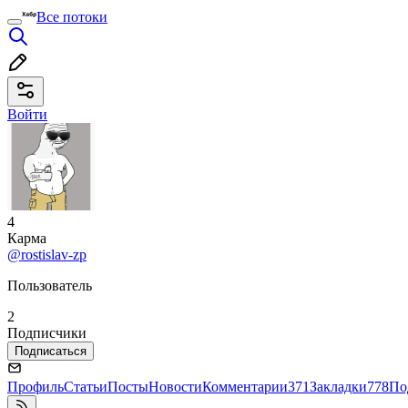
Все потоки
Войти
4
Карма
@rostislav-zp
Пользователь
2
Подписчики
Подписаться
Профиль
Статьи
Посты
Новости
Комментарии
371
Закладки
778
По