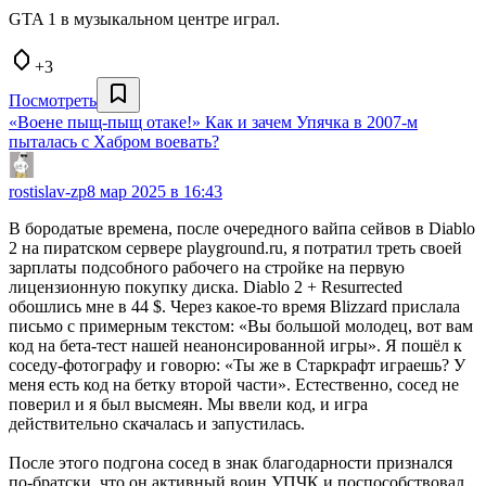
GTA 1 в музыкальном центре играл.
+3
Посмотреть
«Воене пыщ-пыщ отаке!» Как и зачем Упячка в 2007-м
пыталась с Хабром воевать?
rostislav-zp
8 мар 2025 в 16:43
В бородатые времена, после очередного вайпа сейвов в Diablo
2 на пиратском сервере playground.ru, я потратил треть своей
зарплаты подсобного рабочего на стройке на первую
лицензионную покупку диска. Diablo 2 + Resurrected
обошлись мне в 44 $. Через какое-то время Blizzard прислала
письмо с примерным текстом: «Вы большой молодец, вот вам
код на бета-тест нашей неанонсированной игры». Я пошёл к
соседу-фотографу и говорю: «Ты же в Старкрафт играешь? У
меня есть код на бетку второй части». Естественно, сосед не
поверил и я был высмеян. Мы ввели код, и игра
действительно скачалась и запустилась.
После этого подгона сосед в знак благодарности признался
по-братски, что он активный воин УПЧК и поспособствовал