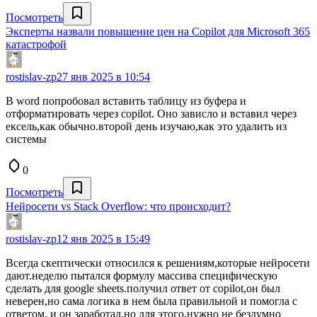
Посмотреть
Эксперты назвали повышение цен на Copilot для Microsoft 365
катастрофой
rostislav-zp
27 янв 2025 в 10:54
В word попробовал вставить таблицу из буфера и
отформатировать через copilot. Оно зависло и вставил через
ексель,как обычно.второй день изучаю,как это удалить из
системы
0
Посмотреть
Нейросети vs Stack Overflow: что происходит?
rostislav-zp
12 янв 2025 в 15:49
Всегда скептически относился к решениям,которые нейросети
дают.неделю пытался формулу массива специфическую
сделать для google sheets.получил ответ от copilot,он был
неверен,но сама логика в нем была правильной и помогла с
ответом, и он заработал.но для этого,нужно не бездумно