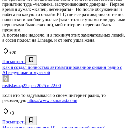
принятию туда «человека, заслуживающего доверия». Первое
время я думал: «Капец, дегенераты». Но после обсуждения и
набега на какую-то онлайн-РПГ, где все разговаривают не по-
нашенски и вообще унылые (там что-то с утками или другими
пернатыми было связано), мой интернет перестал быть
прежним.
А потом мне надоело, и я покинул этих замечательных людей,
а сосед подсел на Lineage, и от него ушла жена.
+20
Посмотреть
Как я создал полностью автоматизированное онлайн радио с
AI ведущими и музыкой
rostislav-zp
22 фев 2025 в 22:00
Если кто-то задумывался о своём интернет радио, то
рекомендую
https://www.azuracast.com/
+3
Посмотреть
Массовые увольнения в IT — конец золотой эпохи?