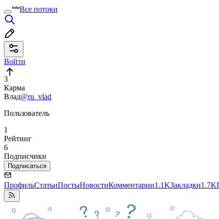
Все потоки
Войти
3
Карма
Влад
@ru_vlad
Пользователь
1
Рейтинг
6
Подписчики
Подписаться
Профиль
Статьи
Посты
Новости
Комментарии
1.1K
Закладки
1.7K