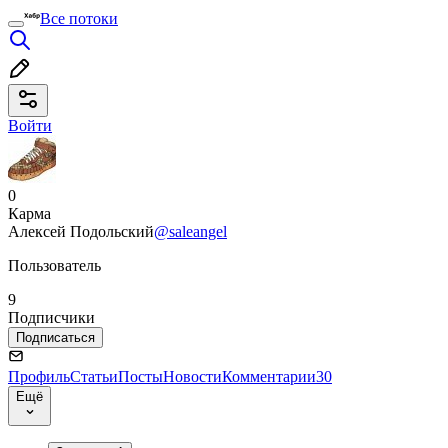
Все потоки
Войти
0
Карма
Алексей Подольский
@saleangel
Пользователь
9
Подписчики
Подписаться
Профиль
Статьи
Посты
Новости
Комментарии
30
Ещё