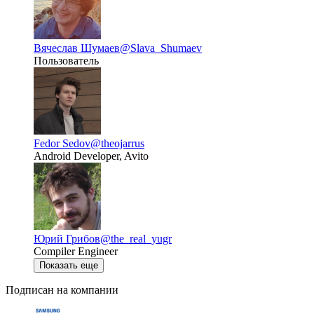
Вячеслав Шумаев
@Slava_Shumaev
Пользователь
Fedor Sedov
@theojarrus
Android Developer, Avito
Юрий Грибов
@the_real_yugr
Compiler Engineer
Показать еще
Подписан на компании