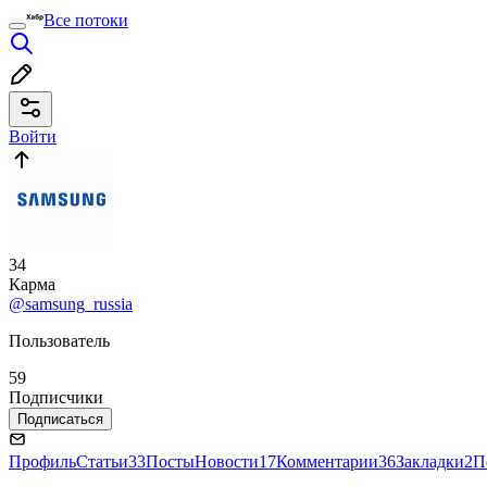
Все потоки
Войти
34
Карма
@samsung_russia
Пользователь
59
Подписчики
Подписаться
Профиль
Статьи
33
Посты
Новости
17
Комментарии
36
Закладки
2
П