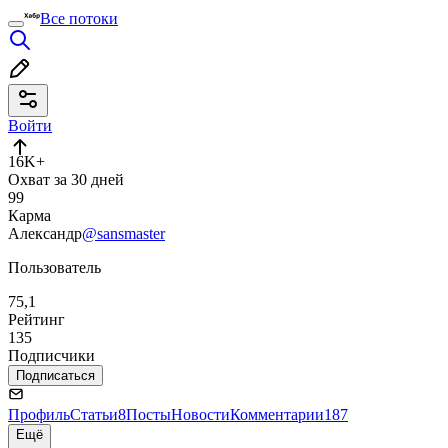
Все потоки
Войти
16K+
Охват за 30 дней
99
Карма
Александр
@sansmaster
Пользователь
75,1
Рейтинг
135
Подписчики
Подписаться
Профиль
Статьи
8
Посты
Новости
Комментарии
187
Ещё