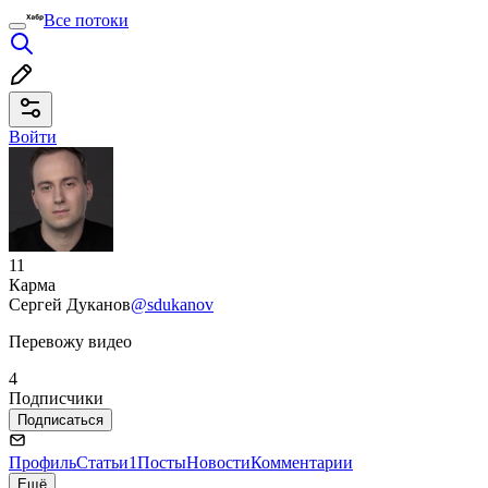
Все потоки
Войти
11
Карма
Сергей Дуканов
@sdukanov
Перевожу видео
4
Подписчики
Подписаться
Профиль
Статьи
1
Посты
Новости
Комментарии
Ещё