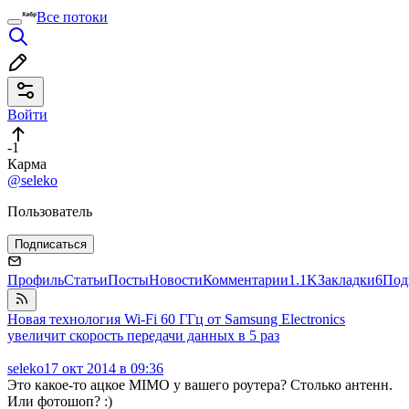
Все потоки
Войти
-1
Карма
@seleko
Пользователь
Подписаться
Профиль
Статьи
Посты
Новости
Комментарии
1.1K
Закладки
6
Под
Новая технология Wi-Fi 60 ГГц от Samsung Electronics
увеличит скорость передачи данных в 5 раз
seleko
17 окт 2014 в 09:36
Это какое-то ацкое MIMO у вашего роутера? Столько антенн.
Или фотошоп? :)