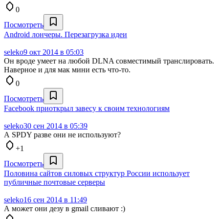
0
Посмотреть
Android лончеры. Перезагрузка идеи
seleko
9 окт 2014 в 05:03
Он вроде умеет на любой DLNA совместимый транслировать.
Наверное и для мак мини есть что-то.
0
Посмотреть
Facebook приоткрыл завесу к своим технологиям
seleko
30 сен 2014 в 05:39
А SPDY разве они не используют?
+1
Посмотреть
Половина сайтов силовых структур России использует
публичные почтовые серверы
seleko
16 сен 2014 в 11:49
А может они дезу в gmail сливают :)