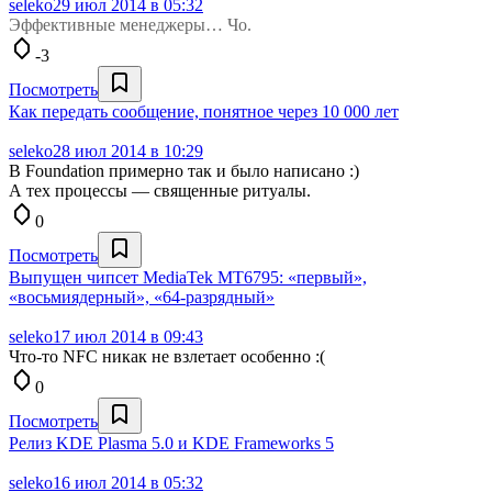
seleko
29 июл 2014 в 05:32
Эффективные менеджеры… Чо.
-3
Посмотреть
Как передать сообщение, понятное через 10 000 лет
seleko
28 июл 2014 в 10:29
В Foundation примерно так и было написано :)
А тех процессы — священные ритуалы.
0
Посмотреть
Выпущен чипсет MediaTek MT6795: «первый»,
«восьмиядерный», «64-разрядный»
seleko
17 июл 2014 в 09:43
Что-то NFC никак не взлетает особенно :(
0
Посмотреть
Релиз KDE Plasma 5.0 и KDE Frameworks 5
seleko
16 июл 2014 в 05:32