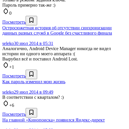
Пароль примерно так-же :)
0
Посмотреть
Остросюжетная история об отсутствии синхронизации
данных разных служб в Google без счастливого финала
seleko
30 июл 2014 в 05:31
Аналогично, Android Device Manager никогда не видел
истории ни одного моего аппарата :(
Вырубил всё и поставил Android Lost.
+1
Посмотреть
Как пароль изменил мою жизнь
seleko
29 июл 2014 в 09:49
В соответствии с кварталом? :)
+6
Посмотреть
На главной «Кинопоиска» появился Яндекс-директ