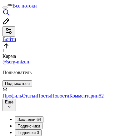
Все потоки
Войти
1
Карма
@serg-mizun
Пользователь
Подписаться
Профиль
Статьи
Посты
Новости
Комментарии
52
Ещё
Закладки
64
Подписчики
Подписки
3