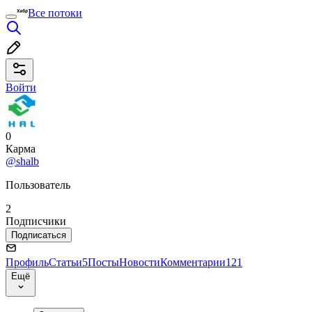
Все потоки
Войти
0
Карма
@shalb
Пользователь
2
Подписчики
Подписаться
Профиль
Статьи
5
Посты
Новости
Комментарии
121
Ещё